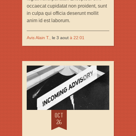
occaecat cupidatat non proident, sunt
in culpa qui officia deserunt mollit
anim id est laborum.
Avis Alain T.,
le 3 aout
à 22:01
OCT
26