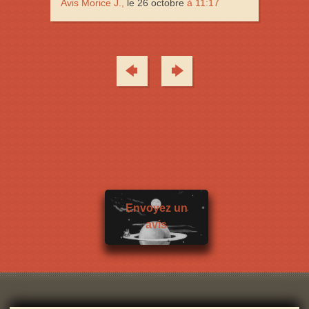
Avis Morice J.,
le 26 octobre
à 11:17
Envoyez un
avis